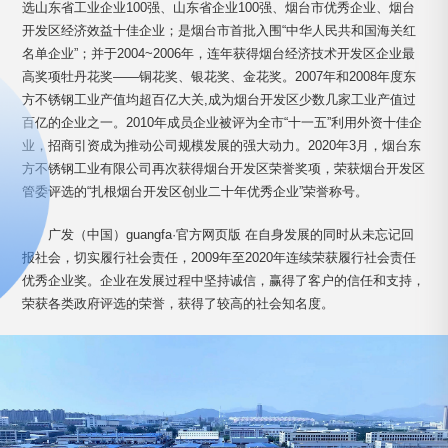
选山东省工业企业100强、山东省企业100强、烟台市优秀企业、烟台
开发区经济效益十佳企业；是烟台市首批入围“中华人民共和国海关红
名单企业”；并于2004~2006年，连年获得烟台经济技术开发区企业最
高奖项牡丹花奖——铜花奖、银花奖、金花奖。2007年和2008年度东
方不锈钢工业产值均超百亿大关,成为烟台开发区少数几家工业产值过
百亿的企业之一。2010年成员企业被评为全市“十一五”利用外资十佳企
业，招商引资成为推动公司规模发展的强大动力。2020年3月，烟台东
方不锈钢工业有限公司再次获得烟台开发区荣誉奖项，荣获烟台开发区
管委评选的“扎根烟台开发区创业二十年优秀企业”荣誉称号。
广发（中国）guangfa·官方网页版 在自身发展的同时从未忘记回
报社会，切实履行社会责任，2009年至2020年连续荣获履行社会责任
优秀企业奖。企业在发展过程中坚持诚信，赢得了客户的信任和支持，
荣获各类政府评选的荣誉，获得了较高的社会知名度。