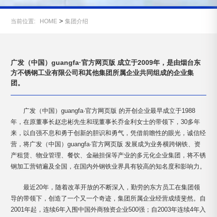
>
当前位置:
HOME
集团介绍
广发（中国）guangfa·官方网页版 成立于2009年，是由烟台东
方不锈钢工业有限公司和其他集团所属企业共同组成的企业集
团。
广发（中国）guangfa·官方网页版 的开创企业最早成立于1988
年，在原董事长赵忠彬先生和现董事长乔金利女士的带领下，30多年
来，以自强不息和勇于创新的胆识和勇气，凭借前瞻性的眼光，诚信经
营，将广发（中国）guangfa·官方网页版 发展成为业务横跨钢铁、资
产租赁、物业管理、餐饮、金融担保等产业的多元化企业集团，将不锈
钢加工营销遍及全国，在国内外钢铁业界具有较高的知名度和影响力。
最近20年，随着改革开放的不断深入，勤劳的东方员工在集团领
导的带领下，创造了一个又一个奇迹，集团所属企业经营成绩斐然。自
2001年起，连续6年入围中国外商独资企业500强；自2003年连续4年入