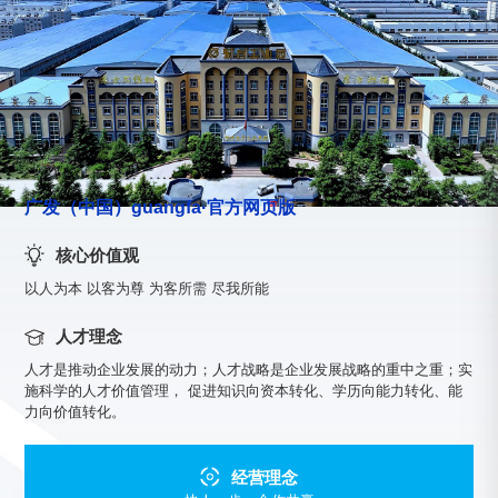
广发（中国）guangfa·官方网页版
核心价值观
以人为本 以客为尊 为客所需 尽我所能
人才理念
人才是推动企业发展的动力；人才战略是企业发展战略的重中之重；实
施科学的人才价值管理， 促进知识向资本转化、学历向能力转化、能
力向价值转化。
经营理念