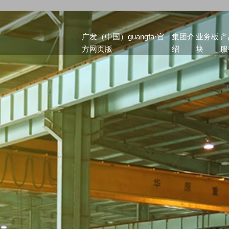
广发（中国）guangfa·官
集团介
业务板
产
方网页版
绍
块
服
集团介绍
业务板
关于我们
资产板块
钢铁板块
餐饮板块
方网页版
永续发展
东方文化
职业发