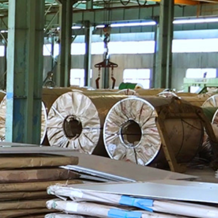
guangfa·官方网页版
广发（中国）guangfa·官方
网页版