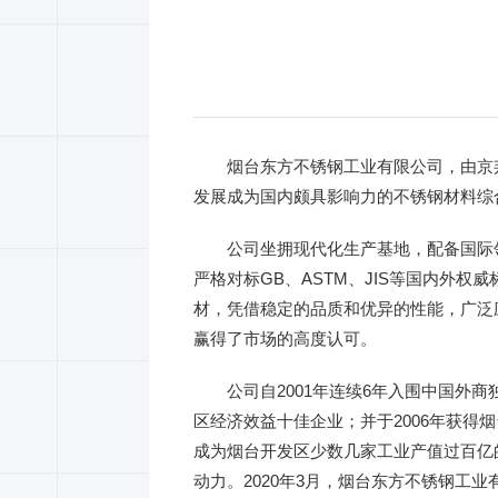
烟台东方不锈钢工业有限公司，由京邦
发展成为国内颇具影响力的不锈钢材料综
公司坐拥现代化生产基地，配备国际
严格对标GB、ASTM、JIS等国内外权
材，凭借稳定的品质和优异的性能，广泛
赢得了市场的高度认可。
公司自2001年连续6年入围中国外商
区经济效益十佳企业；并于2006年获得烟
成为烟台开发区少数几家工业产值过百亿的
动力。2020年3月，烟台东方不锈钢工