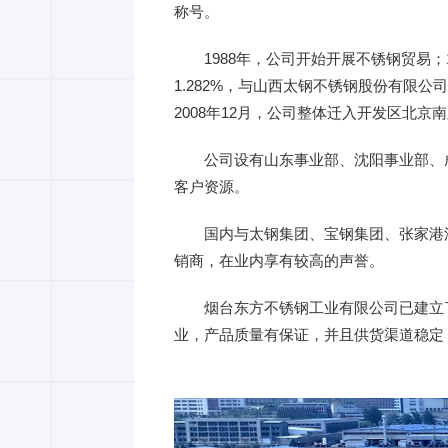
称号。
1988年，公司开始开展不锈钢贸易；1
1.282%，与山西太钢不锈钢股份有限公
2008年12月，公司整体迁入开发区北京
公司设有山东事业部、沈阳事业部、
客户资源。
国内与太钢集团、宝钢集团、张家港
销商，在业内享有较高的声誉。
烟台东方不锈钢工业有限公司已建立
业，产品质量有保证，并且供货渠道稳定