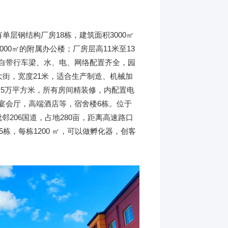
有单层钢结构厂房18栋，建筑面积3000㎡
1000㎡的附属办公楼；厂房层高11米至13
自带行车梁、水、电、网络配置齐全，园
大街，宽度21米，适合生产制造、机械加
.5万平方米，所有房间精装修，内配置电
宴会厅，高端酒店等，宿舍楼6栋。位于
邻206国道，占地280亩，距离高速路口
15栋，每栋1200 ㎡，可以做孵化器，创客