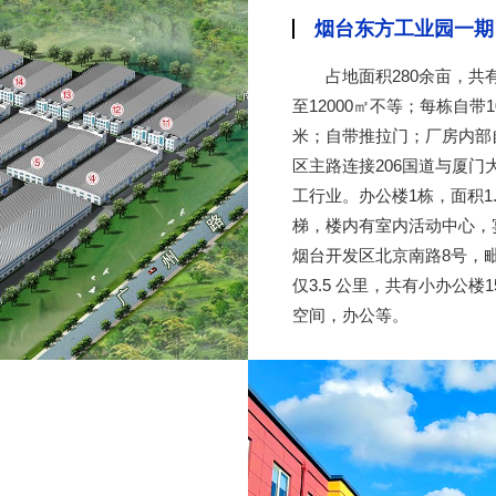
烟台东方工业园一期
占地面积280余亩，共
至12000㎡不等；每栋自带
米；自带推拉门；厂房内部
区主路连接206国道与厦门
工行业。办公楼1栋，面积1
梯，楼内有室内活动中心，
烟台开发区北京南路8号，毗
仅3.5 公里，共有小办公楼
空间，办公等。