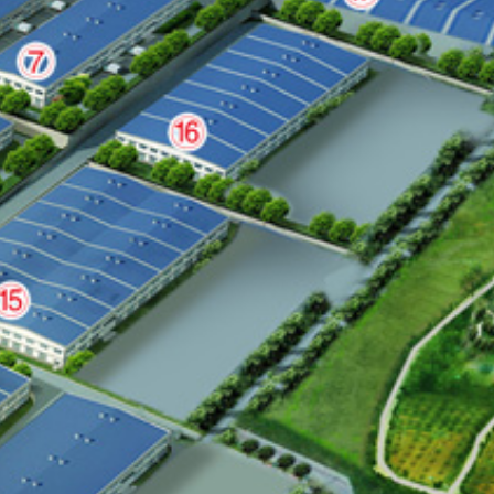
COPYRIGHT©2020 广发（中国）guangfa
icp备：8888888888号