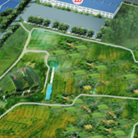
集团新闻
人才理念
·官方网页版
鲁
行业摘要
人才发展
加入东方