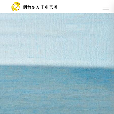
始检
广发（中国）guangfa·官方网页版
索
集团介
业务板
产品与
绍
块
服务
关于我们
资产板块
不锈钢系
列
钢铁板块
碳钢系列
餐饮板块
国际业务
广发（中国）
guangfa·官
公司愿景
方网页版
立足钢铁 面向