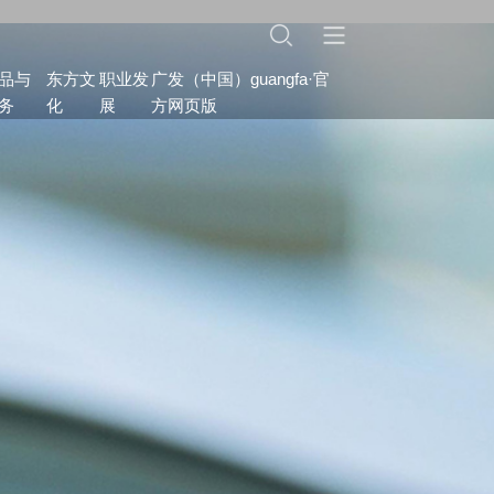
开始检索
品与
东方文
职业发
广发（中国）guangfa·官
务
化
展
方网页版
块
产品与服务
不锈钢系列
碳钢系列
国际业务
公司愿景
展
广发（中国）