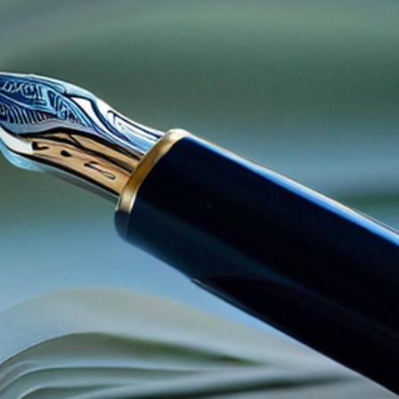
集团新闻
人才理念
·官方网页版
鲁
行业摘要
人才发展
加入东方