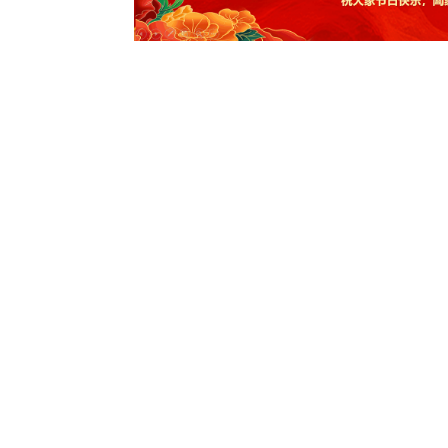
电 话：0535-6393301
海外业务：+86-535-6382579
销售热线：0535-6374383
地 址：烟台经济开发区北京南路8号