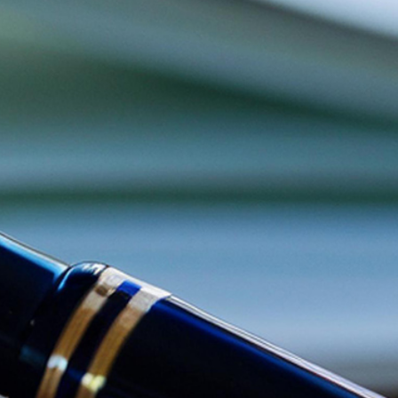
guangfa·官方网页版
广发（中国）guangfa·官方
网页版