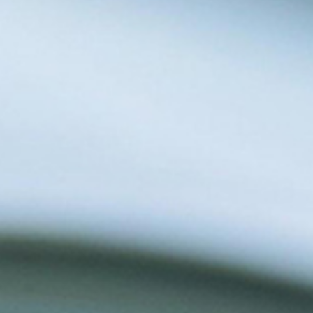
guangfa·官方网页版
广发（中国）guangfa·官方
网页版