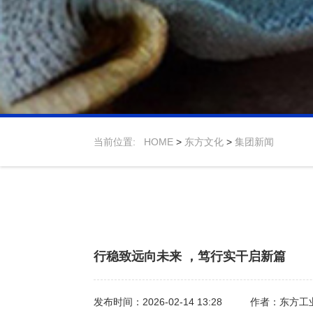
当前位置:
HOME
>
东方文化
>
集团新闻
行稳致远向未来 ，笃行实干启新篇
发布时间：2026-02-14 13:28
作者：东方工