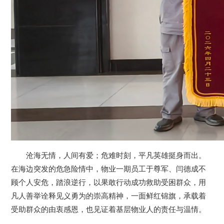
沧海无情，人间有爱；危难时刻，平凡英雄挺身而出。
在海边突发的危急险情中，物业一期员工于尊军、闫德成不
顾个人安危，踏浪逆行，以果敢行动成功救助受困群众，用
凡人善举诠释见义勇为的崇高精神，一面鲜红锦旗，承载着
受助群众的由衷感恩，也见证着基层物业人的责任与温情。