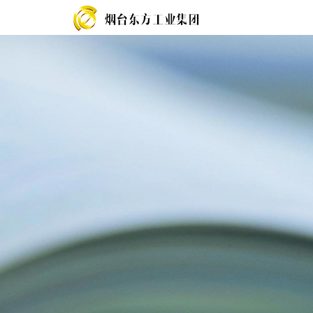
广发（中国）guangfa·官方网页版
广发（中国）guangfa·官方网
页版
立足钢铁 面向未来，开拓创新 永续发
展