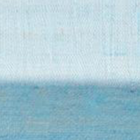
COPYRIGHT©2020 广发（中国）guangfa
icp备：8888888888号