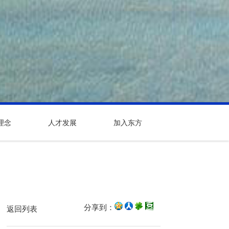
理念
人才发展
加入东方
分享到：
返回列表