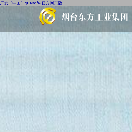
广发（中国）guangfa·官方网页版
广发（中国）guangfa·官
立足钢铁 面向未来，开拓创新 