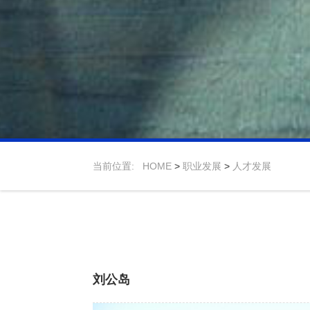
当前位置:
HOME
>
职业发展
>
人才发展
刘公岛