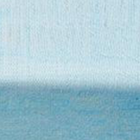
集团新闻
人才理念
·官方网页版
鲁
行业摘要
人才发展
加入东方