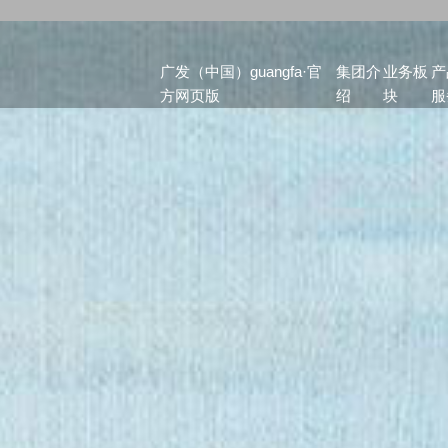
广发（中国）guangfa·官
集团介
业务板
产
方网页版
绍
块
服
集团介绍
业务板
关于我们
资产板块
钢铁板块
餐饮板块
方网页版
永续发展
东方文化
职业发