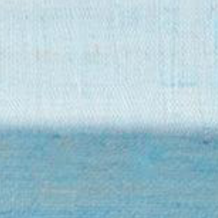
COPYRIGHT©2020 广发（中国）guangfa
icp备：8888888888号